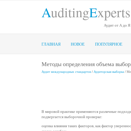
A
uditing
E
xperts
Аудит от А до Я
ГЛАВНАЯ
НОВОЕ
ПОПУЛЯРНОЕ
Методы определения объема выбо
Аудит международных стандартов
/
Аудиторская выборка
/ Ме
В мировой практике применяются различные подходы
подвергается выборочной проверке:
оценка влияния таких факторов, как фактор уверенно