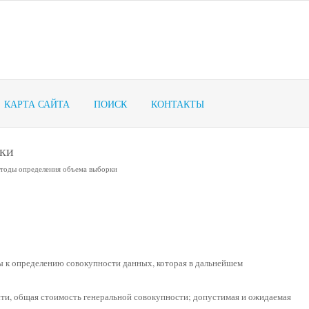
КАРТА САЙТА
ПОИСК
КОНТАКТЫ
рки
тоды определения объема выборки
 к определению совокупности данных, которая в дальнейшем
сти, общая стоимость генеральной совокупности; допустимая и ожидаемая