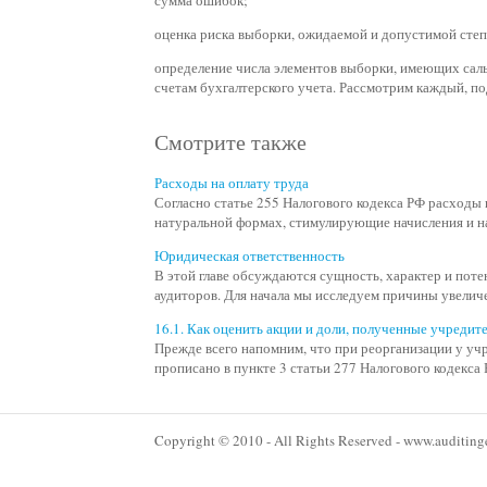
сумма ошибок;
оценка риска выборки, ожидаемой и допустимой степ
определение числа элементов выборки, имеющих саль
счетам бухгалтерского учета. Рассмотрим каждый, п
Смотрите также
Расходы на оплату труда
Согласно статье 255 Налогового кодекса РФ расходы 
натуральной формах, стимулирующие начисления и на
Юридическая ответственность
В этой главе обсуждаются сущность, характер и пот
аудиторов. Для начала мы исследуем причины увеличе
16.1. Как оценить акции и доли, полученные учреди
Прежде всего напомним, что при реорганизации у уч
прописано в пункте 3 статьи 277 Налогового кодекса Р
Copyright © 2010 - All Rights Reserved - www.auditinge