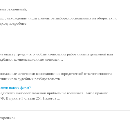
ени отклонений;
до; нахождение числа элементов выборки, основанных на оборотах по
одход подробнее.
на оплату труда – это любые начисления работникам в денежной или
дбавки, компенсационные начислен ...
енциальные источники возникновения юридической ответственности
ния числа судебных разбирательств ...
телями новых фирм?
редителей налогооблагаемой прибыли не возникает. Такое правило
Ф. В пункте 3 статьи 251 Налогов ...
xperts.ru