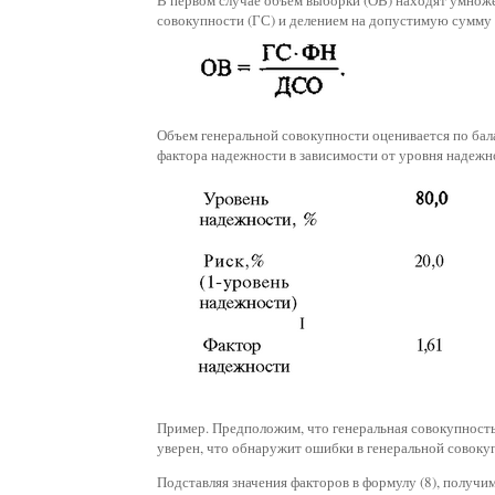
В первом случае объем выборки (ОВ) находят умнож
совокупности (ГС) и делением на допустимую сумму
Объем генеральной совокупности оценивается по бал
фактора надежности в зависимости от уровня надеж
Пример. Предположим, что генеральная совокупность
уверен, что обнаружит ошибки в генеральной совоку
Подставляя значения факторов в формулу (8), получ