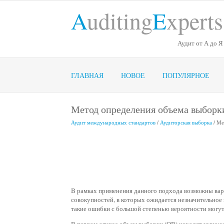
A
uditing
E
xperts
Аудит от А до Я
ГЛАВНАЯ
НОВОЕ
ПОПУЛЯРНОЕ
Метод определения объема выборк
Аудит международных стандартов
/
Аудиторская выборка
/ Ме
В рамках применения данного подхода возможны вар
совокупностей, в которых ожидается незначительное к
такие ошибки с большой степенью вероятности могут