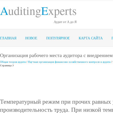
A
uditing
E
xperts
Аудит от А до Я
ГЛАВНАЯ
НОВОЕ
ПОПУЛЯРНОЕ
КАРТА САЙТА
Организация рабочего места аудитора с внедрение
Общая теория аудита
/
Научная организация финансово-хозяйственного контроля и аудита
/
Страница 3
Температурный режим при прочих равных у
производительность труда. При низкой тем