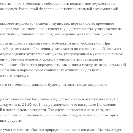
ельства и (или) имеющие в собственности недвижимое имущество на
ном шельфе Российской Федерации и в исключительной экономической
вижимое имущество (включая имущество, переданное во временное
ное управление, внесенное в совместную деятельность), учитываемое на
тветствии с установленным порядком ведения бухгалтерского учета.
имость имущества, признаваемого объектом налогообложения. При
е объектом налогообложения, учитывается по его остаточной стоимости,
ядком ведения бухгалтерского учета, утвержденным в учетной политике
ельных объектов основных средств начисление амортизации не
елей налогообложения определяется как разница между их первоначальной
тановленным нормам амортизационных отчислений для целей
четного) периода.
о его стоимость организация будет учитывать после завершения
тва" в налоговую базу также следует включить и остаток по счету 03
ледует из п. 2 ПБУ 6/01, где установлено, что настоящее Положение
в материальные ценности. Это сделано отчасти и из-за того, что
 на праве собственности, но и на праве аренды, лизинга, при которых
ных средств.
е участки и иные объекты природопользования (водные объекты и другие