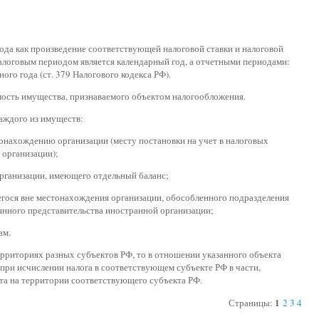
иода как произведение соответствующей налоговой ставки и налоговой
налоговым периодом является календарный год, а отчетными периодами:
ого года (ст. 379 Налогового кодекса РФ).
имость имущества, признаваемого объектом налогообложения.
каждого из имуществ:
онахождению организации (месту постановки на учет в налоговых
 организации);
рганизации, имеющего отдельный баланс;
егося вне местонахождения организации, обособленного подразделения
янного представительства иностранной организации;
ам.
рриториях разных субъектов РФ, то в отношении указанного объекта
 при исчислении налога в соответствующем субъекте РФ в части,
та на территории соответствующего субъекта РФ.
1
Страницы:
2
3
4