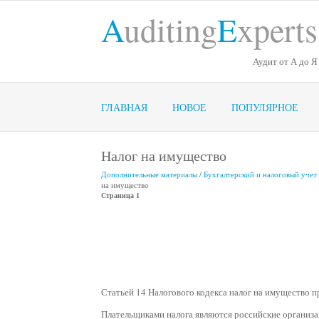
A
uditing
E
xperts
Аудит от А до Я
ГЛАВНАЯ
НОВОЕ
ПОПУЛЯРНОЕ
Налог на имущество
Дополнительные материалы
/
Бухгалтерский и налоговый учет
на имущество
Страница 1
Статьей 14 Налогового кодекса налог на имущество п
Плательщиками налога являются российские организа