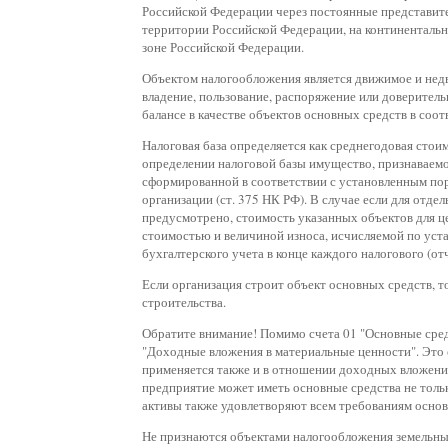
Российской Федерации через постоянные представит
территории Российской Федерации, на континенталь
зоне Российской Федерации.
Объектом налогообложения является движимое и нед
владение, пользование, распоряжение или доверитель
балансе в качестве объектов основных средств в соо
Налоговая база определяется как среднегодовая сто
определении налоговой базы имущество, признаваемо
сформированной в соответствии с установленным пор
организации (ст. 375 НК РФ). В случае если для отд
предусмотрено, стоимость указанных объектов для ц
стоимостью и величиной износа, исчисляемой по ус
бухгалтерского учета в конце каждого налогового (от
Если организация строит объект основных средств, т
строительства.
Обратите внимание! Помимо счета 01 "Основные средс
"Доходные вложения в материальные ценности". Это с
применяется также и в отношении доходных вложений 
предприятие может иметь основные средства не только
активы также удовлетворяют всем требованиям основ
Не признаются объектами налогообложения земельны