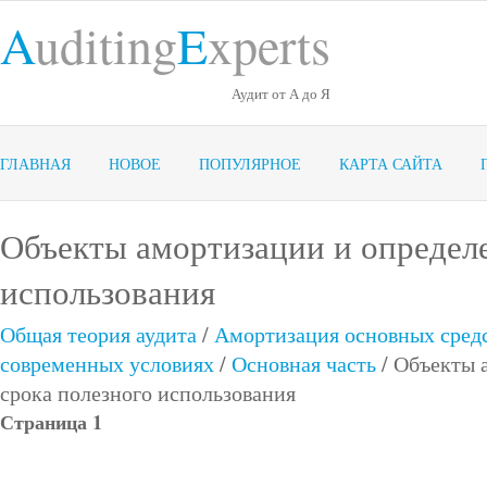
A
uditing
E
xperts
Аудит от А до Я
ГЛАВНАЯ
НОВОЕ
ПОПУЛЯРНОЕ
КАРТА САЙТА
Объекты амортизации и определе
использования
Общая теория аудита
/
Амортизация основных средс
современных условиях
/
Основная часть
/ Объекты 
срока полезного использования
Страница 1