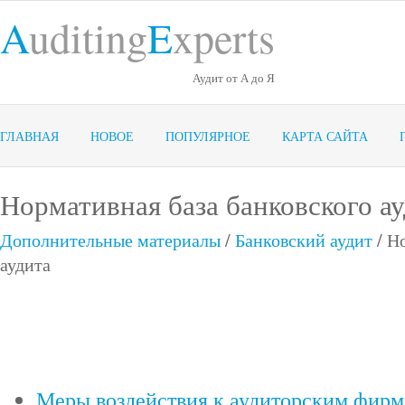
A
uditing
E
xperts
Аудит от А до Я
ГЛАВНАЯ
НОВОЕ
ПОПУЛЯРНОЕ
КАРТА САЙТА
Нормативная база банковского а
Дополнительные материалы
/
Банковский аудит
/ Н
аудита
Меры воздействия к аудиторским фирм