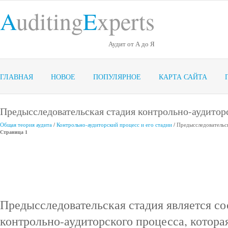
A
uditing
E
xperts
Аудит от А до Я
ГЛАВНАЯ
НОВОЕ
ПОПУЛЯРНОЕ
КАРТА САЙТА
Предысследовательская стадия контрольно-аудитор
Общая теория аудита
/
Контрольно-аудиторский процесс и его стадии
/ Предысследовательс
Страница 1
Предысследовательская стадия является с
контрольно-аудиторского процесса, котора