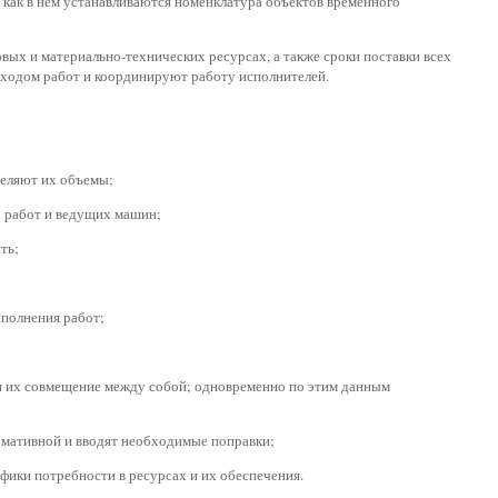
 как в нем устанавливаются номенклатура объектов временного
вых и материально-технических ресурсах, а также сроки поставки всех
а ходом работ и координируют работу исполнителей.
деляют их объемы;
х работ и ведущих машин;
ть;
ыполнения работ;
и их совмещение между собой; одновременно по этим данным
рмативной и вводят необходимые поправки;
фики потребности в ресурсах и их обеспечения.