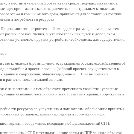
язку к местным условиям (соответствие сроков, ведущих механизмов,
нные карт принимают в качестве расчетных по отдельным комплексам
пового этажа и крыши жилого дома, принимают для составления графика
нтажа и потребность в ресурсах.
П) называют план строительной площадки с размещением на нем всех
ов различного назначения, внутрипостроечных путей и дорог, схем
ованных установок и других устройств, необходимых для осуществления
ный.
ство комплекса (промышленного, гражданского, сельскохозяйственного)
 одностадийном проектировании (рабочий проект), осуществляемом в
ых зданий и сооружений, общеплощадочный СГП не выполняют.
 и расчетно-пояснительной записки.
дки с нанесенными на нем объектами временного хозяйства; условные
плуатации основных постоянных и всех временных зданий, сооружений и
требности ресурсов по укрупненным показателям, обоснование принятых
зированных установок, временных зданий и сооружений и др.
щиеся здания и сооружения, входящие в общеплощадочный СГП.
еплощадочный СГП и технологические карты из ППР данного объекта;