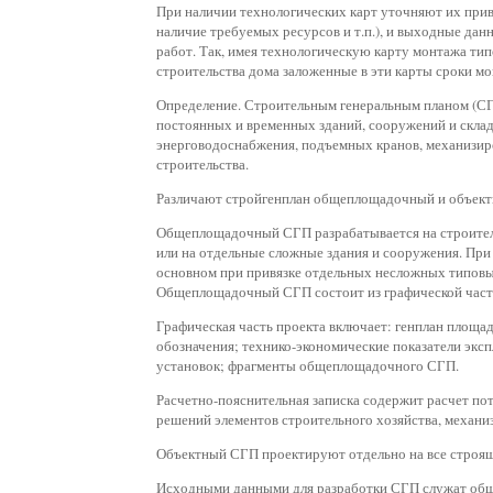
При наличии технологических карт уточняют их прив
наличие требуемых ресурсов и т.п.), и выходные да
работ. Так, имея технологическую карту монтажа ти
строительства дома заложенные в эти карты сроки мо
Определение. Строительным генеральным планом (СГ
постоянных и временных зданий, сооружений и склад
энерговодоснабжения, подъемных кранов, механизир
строительства.
Различают стройгенплан общеплощадочный и объект
Общеплощадочный СГП разрабатывается на строитель
или на отдельные сложные здания и сооружения. При
основном при привязке отдельных несложных типов
Общеплощадочный СГП состоит из графической части
Графическая часть проекта включает: генплан площа
обозначения; технико-экономические показатели экс
установок; фрагменты общеплощадочного СГП.
Расчетно-пояснительная записка содержит расчет по
решений элементов строительного хозяйства, механи
Объектный СГП проектируют отдельно на все строя
Исходными данными для разработки СГП служат общ