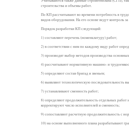
Учитываются также данные стройгенплана (СГП), так
строительства и объемы работ.
По КП рассчитывают во времени потребность в трудо
видов оборудования. На его основе ведут контроль з
Порядок разработки КП следующий:
1) составляют перечень (номенклатуру) работ;
2) в соответствии с ним по каждому виду работ опре
3) производят выбор методов производства основны
4) рассчитывают нормативную машино- и трудоемкос
5) определяют состав бригад и звеньев;
6) выявляют технологическую последовательность в
7) устанавливают сменность работ;
8) определяют продолжительность отдельных работ 
корректируют число исполнителей и сменность;
9) сопоставляют расчетную продолжительность с но
10) на основе выполненного плана разрабатывают гра