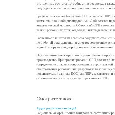
уточненные расчеты потребности в ресурсах, а такж
подрядчиком или по его поручению проектно-техноло
Графическая часть объектного СГП в составе ППР обы
элементы, что и общеплощадочный. Добавляется пер
энергетической мощности. Объектный СГП уточняет
всякий рабочий чертеж, он должен иметь детальные 
Расчетно-пояснительная записка содержит уточненны
по рабочей документации и сметам; конкретные тех
зданий, сооружений, дорог, силовых и осветительных 
Один из важнейших принципов рациональной организа
производстве. При проектировании СГП должны быть
(определение опасных зон, освещение строительной 
обслуживания работающих, разработка безопасных ус
пояснительной записке ПОС или ППР указываются и д
строительства, не получившие отражение в СГП.
Смотрите также
Аудит расчетных операций
Рациональная организация контроля за состоянием р