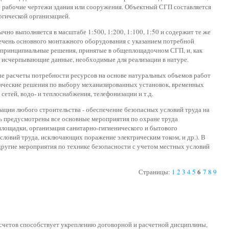
е рабочие чертежи здания или сооружения. Объектный СГП составляется
гической организацией.
чно выполняется в масштабе 1:500, 1:200, 1:100, 1:50 и содержит те же
ечень основного монтажного оборудования с указанием потребной
 принципиальные решения, принятые в общеплощадочном СГП, и, как
и исчерпывающие данные, необходимые для реализации в натуре.
е расчеты потребности ресурсов на основе натуральных объемов работ
нические решения по выбору механизированных установок, временных
сетей, водо- и теплоснабжения, телефонизации и т.д.
ции любого строительства - обеспечение безопасных условий труда на
 предусмотрены все основные мероприятия по охране труда
площадки, организация санитарно-гигиенического и бытового
ловий труда, исключающих поражение электрическим током, и др.). В
ругие мероприятия по технике безопасности с учетом местных условий
6
Страницы:
1
2
3
4
5
7
8
9
асчетов способствует укреплению договорной и расчетной дисциплины,