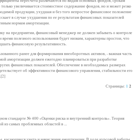
эффициенты пересчета различаются по видам основных фондов, срокам
е только увеличивается стоимостное содержание фондов, но и может резко
зводимой продукции, ухудшая и без того непростое финансовое положение
кает в случае ухудшения по ее результатам финансовых показателей
енным нормам амортизации.
у на предприятии, финансовый менеджер не должен забывать о контроле
 время полезного использования будет низким, характерны простои, что
удшать финансовую результативность.
зованного ранее для формирования внеоборотных активов, - важная часть
мой амортизации должен ежегодно планироваться при разработке
 других финансовых показателей. Обеспечение в необходимых размерах
детельствует об эффективности финансового управления, стабильности его
[2]
2
Страницы:
1
ом стандарте № 400 «Оценки риска и внутренний контроль». Теория
ой из самых проблемных областей в ...
, касающиеся учета и начисления амортизации. В ходе курсовой работы,