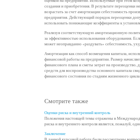
оценкой на предприятии. Используемые при этом ко
создания и приобретения. В результате переоценки н
возрастать за счет амортизации себестоимость прои
предприятия. Действующий порядок переоценки допус
использовать понижающие коэффициенты к установл
Реализуя соответствующую амортизационную политик
за эффективностью использования оборудования. Если
может неоправданно «раздувать» себестоимость, ух
Амортизация как способ возмещения капитала, исполь
финансовой работы на предприятии. Размер начисляе
финансового плана и сметы затрат на производство,
средств для воспроизводства основного капитала сви
финансового состояния по стадиям жизненного цикла.
Смотрите также
Оценки риска и внутренний контроль
Положения настоящей темы отражены в Международн
риска и внутреннего контроля является, пожалуй, одн
Заключение
В данной курсовой работе были рассмотрены вопросы