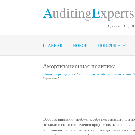
A
uditing
E
xperts
Аудит от А до Я
ГЛАВНАЯ
НОВОЕ
ПОПУЛЯРНОЕ
Амортизационная политика
Общая теория аудита
/
Амортизация внеоборотных активов
/
Р
Страница 2
Особого внимания требует к себе амортизация при 
периодического проведения продиктована сохраняющ
восстановительной стоимости приводит в соответстви