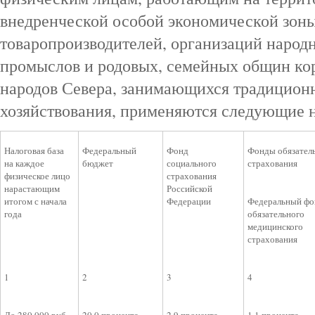
внедренческой особой экономической зоны
товаропроизводителей, организаций наро
промыслов и родовых, семейных общин к
народов Севера, занимающихся традицион
хозяйствования, применяются следующие н
Налоговая база
Федеральный
Фонд
Фонды обязател
на каждое
бюджет
социального
страхования
физическое лицо
страхования
нарастающим
Российской
итогом с начала
Федерации
Федеральный фо
года
обязательного
медицинского
страхования
1
2
3
4