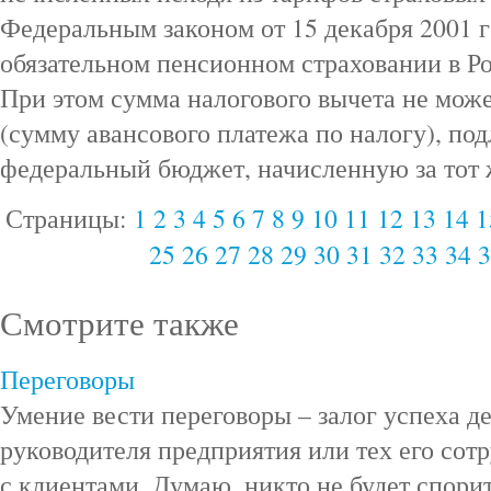
Федеральным законом от 15 декабря 2001 г
обязательном пенсионном страховании в Р
При этом сумма налогового вычета не мож
(сумму авансового платежа по налогу), по
федеральный бюджет, начисленную за тот 
Страницы:
1
2
3
4
5
6
7
8
9
10
11
12
13
14
1
25
26
27
28
29
30
31
32
33
34
3
Смотрите также
Переговоры
Умение вести переговоры – залог успеха д
руководителя предприятия или тех его сот
с клиентами. Думаю, никто не будет спорить