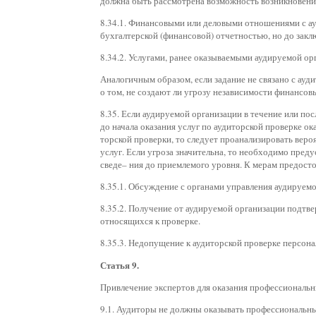
должна быть рассмотрена возможность возникновения
8.34.1. Финансовыми или деловыми отношениями с ау
бухгалтерской (финансовой) отчетностью, но до закл
8.34.2. Услугами, ранее оказываемыми аудируемой ор
Аналогичным образом, если задание не связано с ауд
о том, не создают ли угрозу независимости финансов
8.35. Если аудируемой организации в течение или по
до начала оказания услуг по аудиторской проверке ок
торской проверки, то следует проанализировать веро
услуг. Если угроза значительна, то необходимо пред
сведе– ния до приемлемого уровня. К мерам предост
8.35.1. Обсуждение с органами управления аудируемо
8.35.2. Получение от аудируемой организации подтве
относящихся к проверке.
8.35.3. Недопущение к аудиторской проверке персона
Статья 9.
Привлечение экспертов для оказания профессиональн
9.1. Аудиторы не должны оказывать профессиональны