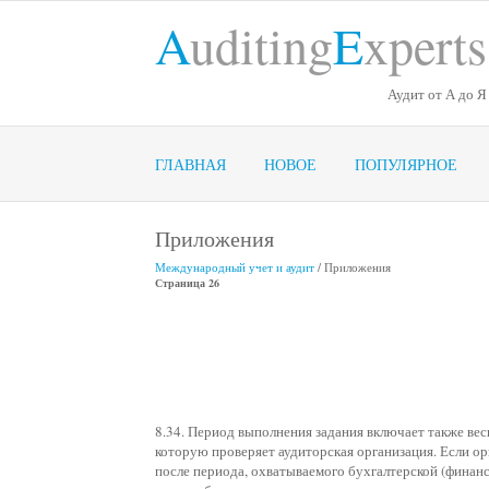
A
uditing
E
xperts
Аудит от А до Я
ГЛАВНАЯ
НОВОЕ
ПОПУЛЯРНОЕ
Приложения
Международный учет и аудит
/ Приложения
Страница 26
8.34. Период выполнения задания включает также ве
которую проверяет аудиторская организация. Если ор
после периода, охватываемого бухгалтерской (финанс