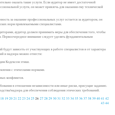
ельно оказать такие услуги. Если аудитор не имеет достаточной
ссиональной услуги, он может привлечь для оказания ему технической
енность за оказание профессиональных услуг остается за аудитором, он
еских норм привлекаемыми специалистами.
удиторами, аудитор должен принимать меры для обеспечения того, чтобы
я. Первоочередное внимание следует уделять фундаментальным
й будут зависеть от участвующих в работе специалистов и от характера
ий и надзора можно отнести:
ящим Кодексом этики.
омления с этическими нормами.
ьных конфликтов.
ебования в отношении независимости или иные риски, присущие заданию.
одства/надзора для обеспечения соблюдения этических требований.
26
18
19
20
21
22
23
24
25
27
28
29
30
31
32
33
34
35
36
37
38
39
40
41
42
43
44