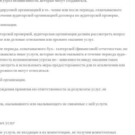
 угроз независимости, которые могут создаваться,
дируемой организацией в те– чение или после периода, охватываемого
ючения аудиторской организацией договора по аудиторской проверке,
ганизации.
иторской проверкой, аудиторская организация должна рассмотреть вопрос
ые или деловые отношения или прежнее оказание услуг.
сле периода, охватываемого бух– галтерской (финансовой) отчетностью, но
азывались иные услуги, которые нельзя оказывать в течение периода ауди–
ятность возникновения угрозы не– зависимости ввиду оказания таких
усмотреть и использовать меры предосторожности для ее исключения или
орожности могут относиться:
й организации.
рждения принятия ею ответственности за результаты услуг, не
ла, оказывавшего или оказывающего не связанные с ней услуги.
ых услуг
е услуги, не входящие в их компетенцию, не получив компетентных