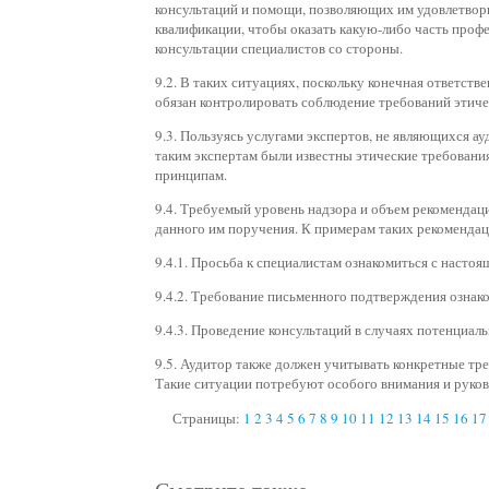
консультаций и помощи, позволяющих им удовлетворит
квалификации, чтобы оказать какую‑либо часть профе
консультации специалистов со стороны.
9.2. В таких ситуациях, поскольку конечная ответств
обязан контролировать соблюдение требований этич
9.3. Пользуясь услугами экспертов, не являющихся а
таким экспертам были известны этические требовани
принципам.
9.4. Требуемый уровень надзора и объем рекомендаци
данного им поручения. К примерам таких рекомендац
9.4.1. Просьба к специалистам ознакомиться с насто
9.4.2. Требование письменного подтверждения ознак
9.4.3. Проведение консультаций в случаях потенциал
9.5. Аудитор также должен учитывать конкретные тр
Такие ситуации потребуют особого внимания и руков
Страницы:
1
2
3
4
5
6
7
8
9
10
11
12
13
14
15
16
17