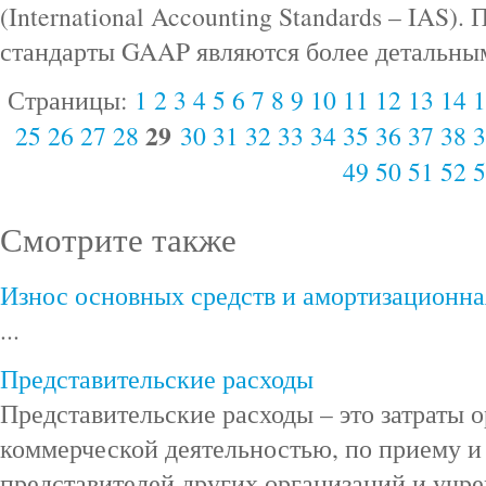
(International Accounting Standards – IAS).
стандарты GAAP являются более детальны
Страницы:
1
2
3
4
5
6
7
8
9
10
11
12
13
14
1
29
25
26
27
28
30
31
32
33
34
35
36
37
38
3
49
50
51
52
5
Смотрите также
Износ основных средств и амортизационна
...
Представительские расходы
Представительские расходы – это затраты о
коммерческой деятельностью, по приему 
представителей других организаций и учр