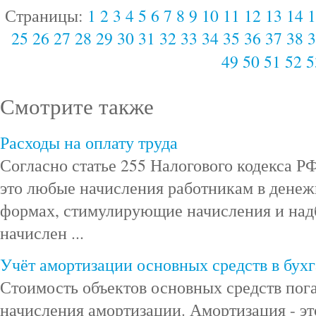
Страницы:
1
2
3
4
5
6
7
8
9
10
11
12
13
14
1
25
26
27
28
29
30
31
32
33
34
35
36
37
38
3
49
50
51
52
5
Смотрите также
Расходы на оплату труда
Согласно статье 255 Налогового кодекса РФ
это любые начисления работникам в денеж
формах, стимулирующие начисления и над
начислен ...
Учёт амортизации основных средств в бухг
Стоимость объектов основных средств пог
начисления амортизации. Амортизация - э